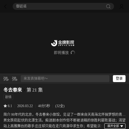
御廷谣‎
即将播放
登录
冬去春来
第 21 集
剧情
|
2026.03.22
|
46分5秒
|
(32全)
6.1
简介:
90年代的北京，冬去春来小旅馆，见证了一群来自天南海北怀揣梦想的青年
男女跌宕起伏的北漂生活。痴迷剧本创作但不断被退稿的徐胜利屡败屡战；渴望
站上高雅舞台的歌手庄庄却只能在走穴商演中求生存；希望能演女