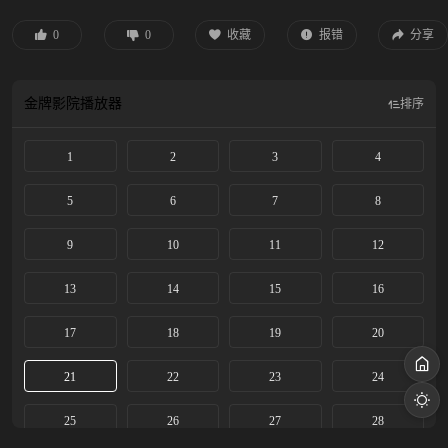
主角的沈冉冉在浮华娱乐圈面临着机会与选择；一身才华的萨克斯手陶亮亮在天
桥下吹奏给路人实现自己的音乐梦；热爱文艺的群众演员郭宗宝为了给妻儿治病
0
0
收藏
报错
分享
拼命干杂活儿努力赚钱；想一鸣惊人的画家曹野满脑子先锋艺术可惜无人理解。
他们为了梦想努力拼搏，但现实总是残酷和无奈，走过千禧年，来到新时代，他
们有人还在坚守，有人被迫放弃，但艺术的火种在这群人心中永远不曾熄灭……
金牌影院
播放器
排序
1
2
3
4
5
6
7
8
9
10
11
12
13
14
15
16
17
18
19
20
21
22
23
24
25
26
27
28