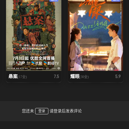
悬案
耀眼
7.5
5.9
(17全)
(30全)
您还未
请登录后发表评论
登录