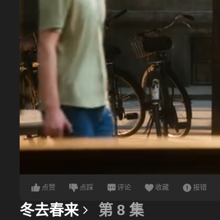
点赞
点踩
评论
收藏
报错
冬去春来
第 8 集
更多信息