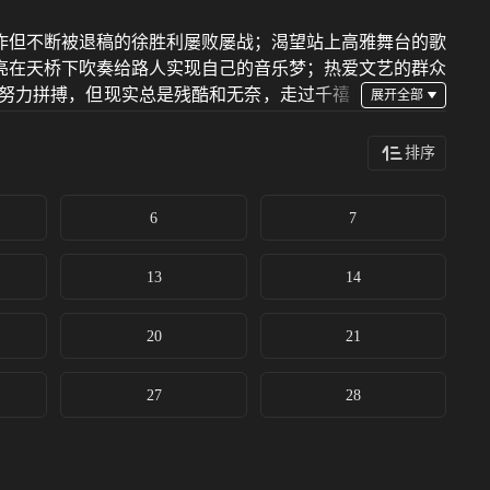
作但不断被退稿的徐胜利屡败屡战；渴望站上高雅舞台的歌
亮在天桥下吹奏给路人实现自己的音乐梦；热爱文艺的群众
努力拼搏，但现实总是残酷和无奈，走过千禧
排序
6
7
13
14
20
21
27
28