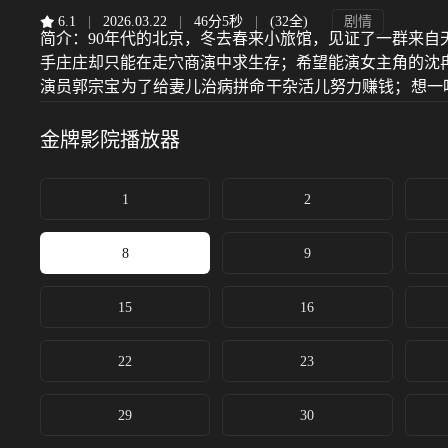
6.1
|
2026.03.22
|
46分5秒
|
(32全)
剧情
简介：
90年代的北京，冬去春来小旅馆，见证了一群来
手庄庄却只能在走穴商演中求生存；希望能演女主角的沈
演员郭宗宝为了给妻儿治病拼命干杂活儿努力赚钱；想一
年，来到新时代，他们有人还在坚守，有人被迫放弃，但
金牌影院
播放器
1
2
8
9
15
16
22
23
29
30