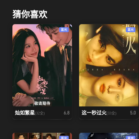
猜你喜欢
蓝光
蓝光
灿如繁星
这一秒过火
6.8
5.0
(32全)
(33全)
蓝光
蓝光