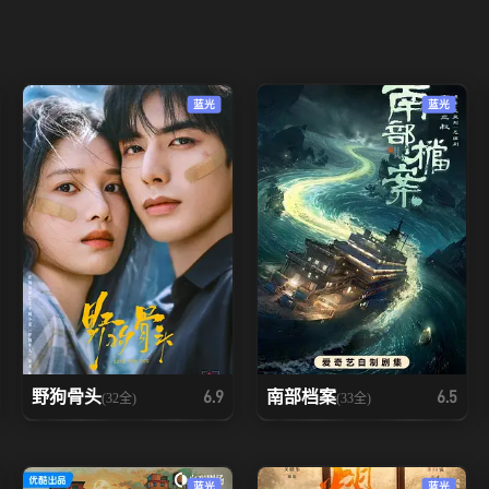
蓝光
蓝光
野狗骨头
南部档案
6.9
6.5
(32全)
(33全)
蓝光
蓝光