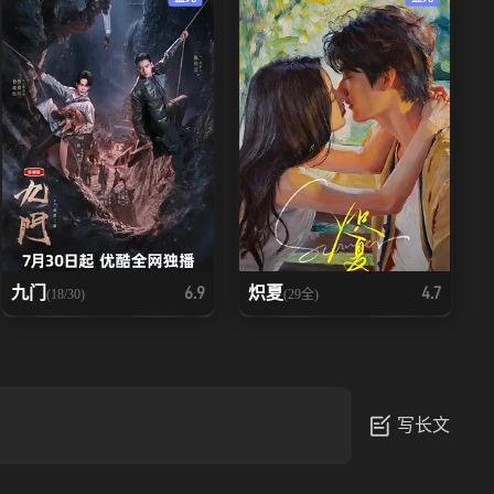
九门
炽夏
6.9
4.7
(18/30)
(29全)
写长文