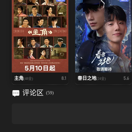
主角
春日之地
8.1
5.6
(48全)
(24全)
评论区
(
59
)