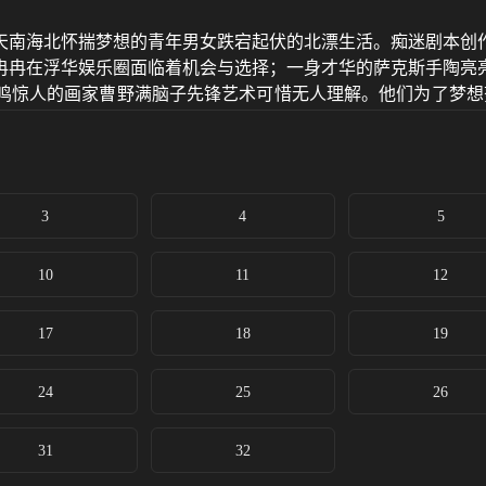
自天南海北怀揣梦想的青年男女跌宕起伏的北漂生活。痴迷剧本创
冉冉在浮华娱乐圈面临着机会与选择；一身才华的萨克斯手陶亮
鸣惊人的画家曹野满脑子先锋艺术可惜无人理解。他们为了梦想
艺术的火种在这群人心中永远不曾熄灭……
3
4
5
10
11
12
17
18
19
24
25
26
31
32