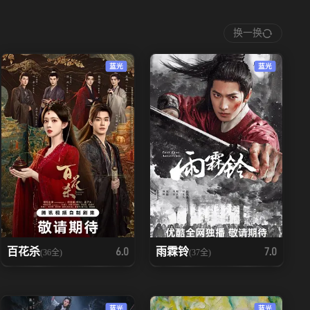
换一换
蓝光
蓝光
百花杀
雨霖铃
6.0
7.0
(36全)
(37全)
蓝光
蓝光