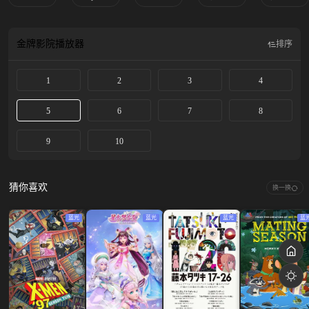
金牌影院
播放器
排序
1
2
3
4
5
6
7
8
9
10
猜你喜欢
换一换
蓝光
蓝光
蓝光
蓝