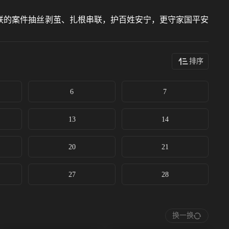
联的案件抽丝剥茧、扎根串联，护百姓安宁，更守家国平安
排序
6
7
13
14
20
21
27
28
换一换