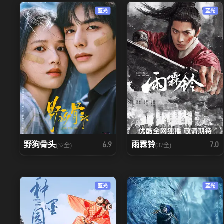
蓝光
蓝光
野狗骨头
雨霖铃
6.9
7.0
(32全)
(37全)
蓝光
蓝光