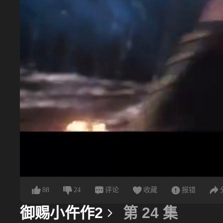
88
24
评论
收藏
报错
御赐小仵作2
第 24 集
更多信息