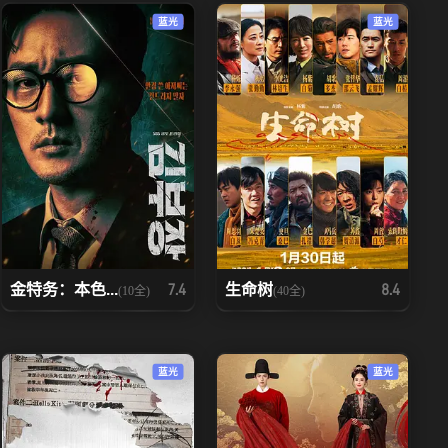
蓝光
蓝光
金特务：本色...
生命树
7.4
8.4
(10全)
(40全)
蓝光
蓝光