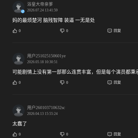
浴皇大帝亲爹
2026.07.24 13:41:59
妈的最烦楚河 脑残智障 装逼 一无是处
0
0
回复
用户251025150601ye
2026.05.18 10:30:51
可能剧情上没有第一部那么连贯丰富，但是每个演员都秉
0
0
回复
用户260103710632sc
2026.04.13 15:55:24
太蠢了
0
0
回复