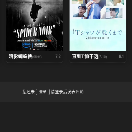
暗影蜘蛛侠
直到T恤干透
7.2
8.1
(08全)
(5/10)
您还未
请登录后发表评论
登录