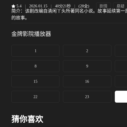
5.4
|
2026.01.15
|
40分21秒
|
(28全)
剧情
悬疑
简介：
该剧改编自清闲丫头所著同名小说。故事延续第一
的故事。
金牌影院
播放器
1
2
8
9
15
16
22
23
猜你喜欢