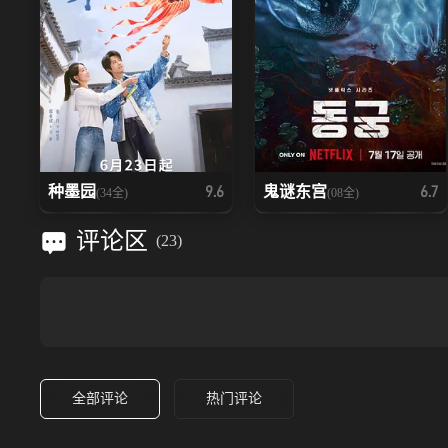
种墨园
鬼谜东宫
9.6
6.7
(34全)
(08全)
评论区
(
23
)
全部评论
热门评论