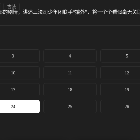
古装
部的剧情，讲述三法司少年团联手“攘外”，将一个个看似毫无关
3
4
5
10
11
12
17
18
19
24
25
26