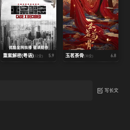
重案解密(粤语)
玉茗茶骨
5.9
6.8
(12全)
(36全)
写长文