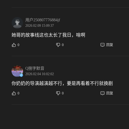
用户250807776884jf
2026.02.09 15:09:37
她哥的故事线这也太长了我日，啥啊
0
0
回复
Q捌字默音
2026.02.04 16:02:02
你奶奶的导演越演越不行，要是再看着不行就换剧
0
0
回复