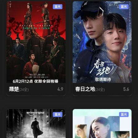
蓝光
蓝光
翘楚
春日之地
4.9
5.6
(24全)
(24全)
蓝光
蓝光