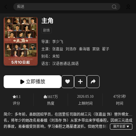
痴迷
主角
剧情
导演：
李少飞
主演：
张嘉益
刘浩存
秦海璐
窦骁
翟子
别名：
未知
语言：
汉语普通话,国语
立即播放
2026.05.10
47分5秒
8.1
1617万
评分
热度
上映时间
时间
简介：
多年前，县剧团招学员，在团里任司鼓的胡三元（张嘉益 饰）替外甥女报
名，将年少的她改名易秦娥（刘浩存 饰）从家乡带出来学唱秦腔。因胡三元造成
的事故，易秦娥受到影响，学习秦腔之路屡遭波折。但她凭借刻苦
的劲头和自身的条件获得了老艺人的赏识和热情帮扶。她的“破蒙戏”在乡村舞台