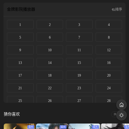
上音惊四座，后改名忆秦娥被调入省秦腔团。 她勤学苦练，在台上的演出屡获成
功。历经波折，她终于明白对秦腔艺术的传承才是她作为“主角”的真正意义，她
金牌影院
播放器
排序
将继续培养新一代秦腔舞台上亮丽的主角。
1
2
3
4
5
6
7
8
9
10
11
12
13
14
15
16
17
18
19
20
21
22
23
24
25
26
27
28
29
30
31
32
猜你喜欢
换一换
33
34
35
36
蓝光
蓝光
蓝光
蓝