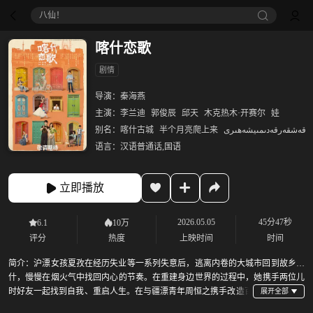
八仙！
喀什恋歌
剧情
导演：
秦海燕
主演：
李兰迪
郭俊辰
邱天
木克热木·开赛尔
娃
别名：
喀什古城
半个月亮爬上来
قەشقەرقەدىمىيشەھىرى
语言：
汉语普通话,国语
立即播放
2026.05.05
45分47秒
6.1
10万
评分
热度
上映时间
时间
简介：
沪漂女孩夏孜在经历失业等一系列失意后，逃离内卷的大城市回到故乡喀
什，慢慢在烟火气中找回内心的节奏。在重建身边世界的过程中，她携手两位儿
时好友一起找到自我、重启人生。在与疆漂青年周恒之携手改造百
年客栈的过程中，也重新看见了这片土地的可能性。最终她发现，故乡从来不是