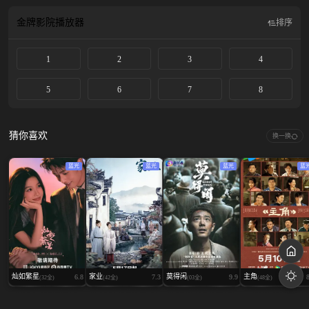
退路，而是另一段人生的起点。
金牌影院
播放器
排序
1
2
3
4
5
6
7
8
猜你喜欢
换一换
蓝光
蓝光
蓝光
蓝
灿如繁星
家业
莫得闲
主角
6.8
7.3
9.9
(32全)
(42全)
(03全)
(48全)